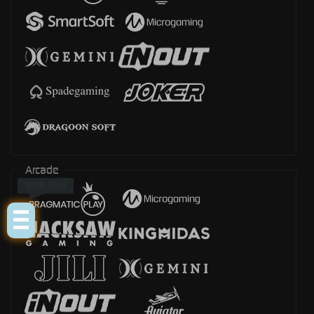
Arcade
Klik Sini