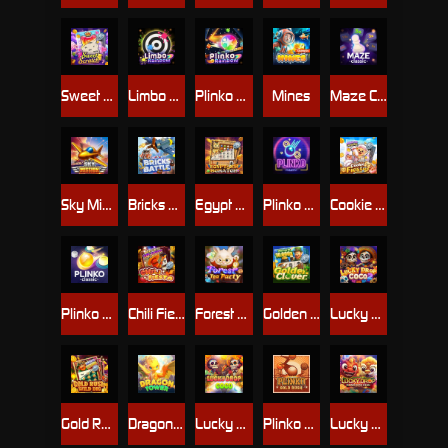
Sweet Scratch
Limbo Rainbow
Plinko Rainbow
Mines
Maze Classic
Sky Mission
Bricks Battle
Egypt Gem Scratch
Plinko Neon
Cookie Fiesta
Plinko Classic
Chili Fiesta
Forest Tea Party
Golden Clover
Lucky Drop: Coco 2
Gold Rush: Wild Dig
Dragon Tower
Lucky Drop-Coco
Plinko Gold Rush
Lucky Drop-GongXiFaChai