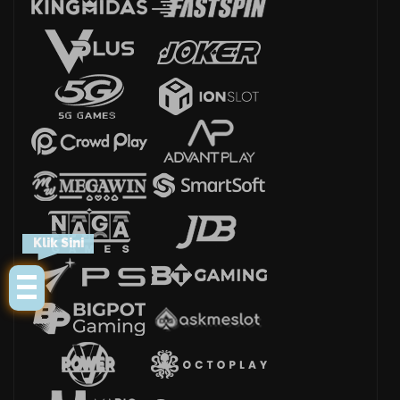
Klik Sini