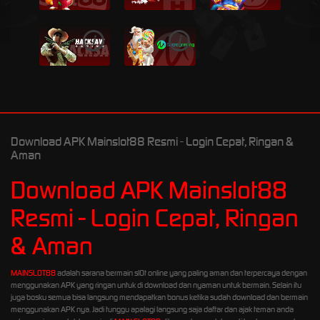
i
i
Download APK Mainslot88 Resmi - Login Cepat, Ringan &
Aman
Download APK Mainslot88
Resmi - Login Cepat, Ringan
& Aman
MAINSLOT88
adalah sarana bermain sl0t online yang paling aman dan terpercaya dengan
menggunakan APK yang ringan untuk di download dan nyaman untuk bermain. Selain itu
juga bosku semua bisa langsung mendapatkan bonus ketika sudah download dan bermain
menggunakan APK nya. Jadi tunggu apalagi langsung saja daftar dan ajak teman anda