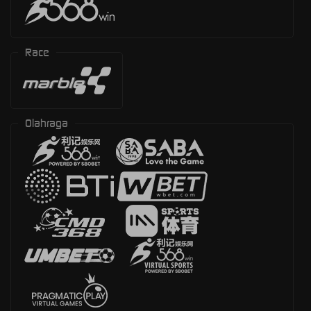
Race
Olahraga