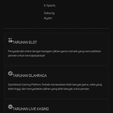
E-Sports
Sabung
Ayam
TARUHAN SLOT
Penyedia slot online dengan beragam pilihan game menarik yang memudahkan
pemain untuk mencapai jackpot
TARUHAN OLAHRAGA
Sportsbook Gaming Platform Terbaik menawarkan lebih banyak game, odds yang
lebih tinggi, dan menyediakan pilihan yang lebih banyak untuk pemain.
TARUHAN LIVE KASINO