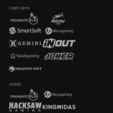
Crash Game
Arcade