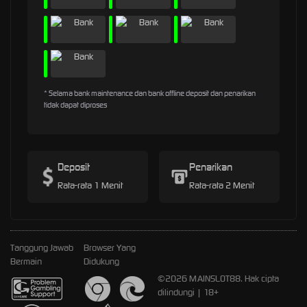
* Selama bank maintenance dan bank offline deposit dan penarikan
tidak dapat diproses
Deposit
Penarikan
Rata-rata 1 Menit
Rata-rata 2 Menit
Tanggung Jawab
Browser Yang
Bermain
Didukung
©2026 MAINSLOT88. Hak cipta
dilindungi | 18+