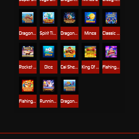
Dragon Fishing
Spirit Tide Legend
Dragon of Demons
Mines
Classic Mario
Rocket Derby
Dice
Cai Shen Fishing
King Of Football
Fishing Disco
Fishing YiLuFa
Running Chicken
Dragon Fishing II