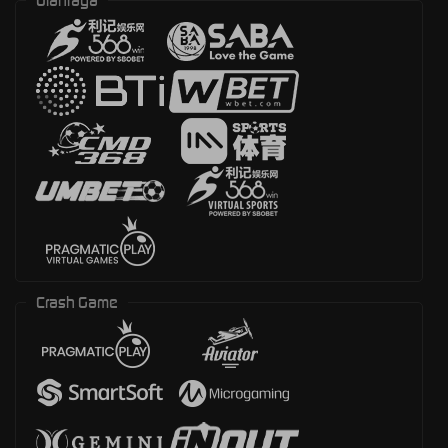
Crash Game