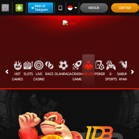
Main di
MASUK
DAFTAR
Telegram
HOT
SLOTS
LIVE
RACE
OLAHRAGA
CRASH
ARCADE
POKER
E-
SABUNG
PROM
GAMES
CASINO
GAME
SPORTS
AYAM