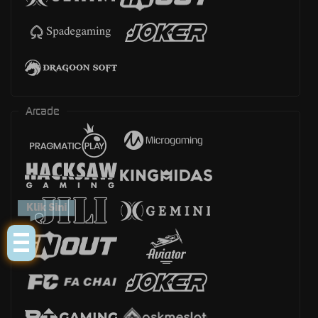
Arcade
Klik Sini