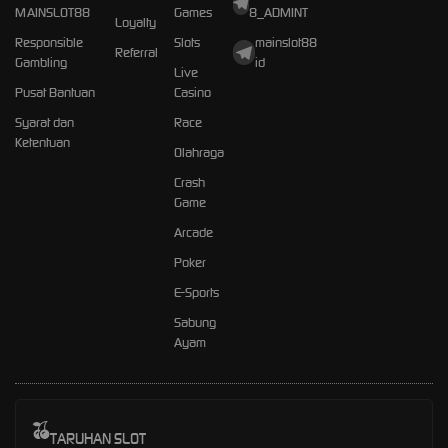
MAINSLOT88
Games
8_ADMINT
Loyalty
Responsible
Slots
mainslot88
Referral
Gambling
id
Live
Pusat Bantuan
Casino
Syarat dan
Race
Ketentuan
Olahraga
Crash
Game
Arcade
Poker
E-Sports
Sabung
Ayam
TARUHAN SLOT